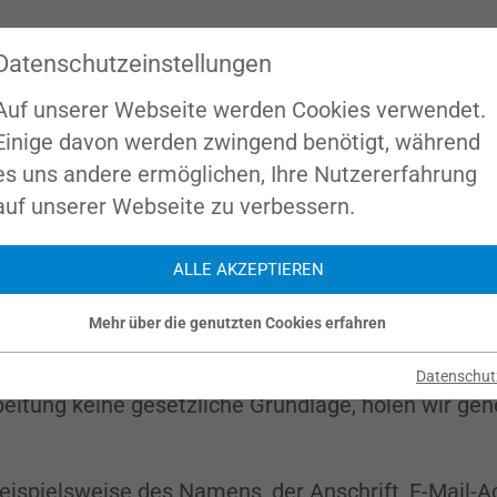
Datenschutzeinstellungen
ZERTIFIZIERUNGEN
ORGANISATIONSENTWICKLU
Auf unserer Webseite werden Cookies verwendet.
Einige davon werden zwingend benötigt, während
es uns andere ermöglichen, Ihre Nutzererfahrung
ng
auf unserer Webseite zu verbessern.
ALLE AKZEPTIEREN
serem Unternehmen. Datenschutz hat einen besonde
nternetseiten der Moschini Norbert Ing. ist grund
Mehr über die genutzten Cookies erfahren
n besondere Services unseres Unternehmens über 
sonenbezogener Daten erforderlich werden. Ist di
Datenschut
beitung keine gesetzliche Grundlage, holen wir gen
eispielsweise des Namens, der Anschrift, E-Mail-